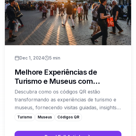
Dec 1, 2024
5
min
Melhore Experiências de
Turismo e Museus com
Códigos QR
Descubra como os códigos QR estão
transformando as experiências de turismo e
museus, fornecendo visitas guiadas, insights
históricos e conteúdo multimídia em vários
Turismo
Museus
Códigos QR
idiomas.