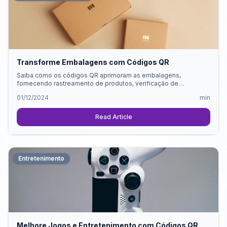
Transforme Embalagens com Códigos QR
Saiba como os códigos QR aprimoram as embalagens,
fornecendo rastreamento de produtos, verificação de
autenticidade e detalhes de validade para alimentos,
01/12/2024
min
cosméticos e muito mais.
Read Article
Entretenimento
Melhore Jogos e Entretenimento com Códigos QR